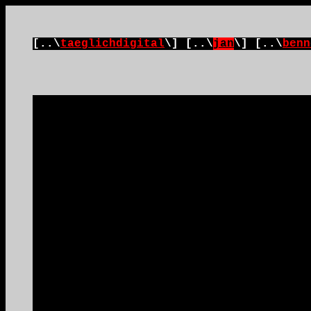
[..\
taeglichdigital
\] [..\
jan
\] [..\
benn