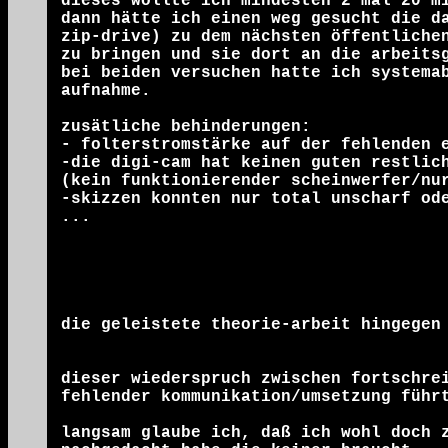
dieses wollte ich mindesten 2 mal 20 m
dann hätte ich einen weg gesucht die d
zip-drive) zu dem nächsten öffentliche
zu bringen und sie dort an die arbeits
bei beiden versuchen hatte ich systema
aufnahme.
zusätliche behinderungen:
- folterstromstärke auf der fehlenden 
-die digi-cam hat keinen guten restlic
(kein funktionierender scheinwerfer/nu
-skizzen konnten nur total unscharf od
...
die geleistete theorie-arbeit hingegen
dieser wiederspruch zwischen fortschre
fehlender kommunikation/umsetzung führ
langsam glaube ich, daß ich wohl doch 