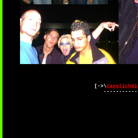
[->\
taeglichdi
-----------