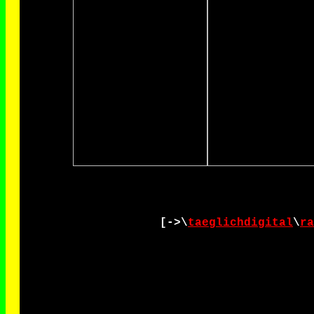
[->\
taeglichdigital
\
ra