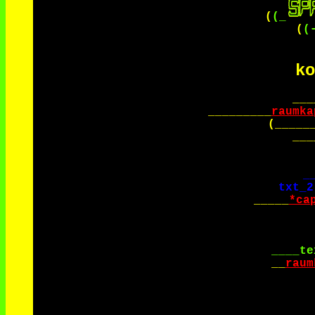
(
(_
(
(
ko
___
_________
raumka
(_____
___
_
txt_2
_____
*ca
____te
__
raum