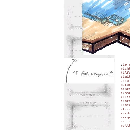
d
ie 
wich
hil
digi
alle
mate
mont
auss
kul
inst
uns
ste
we
verg
in d
woll