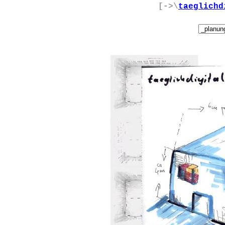
[->\
taeglichd