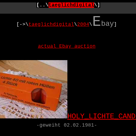
[..\
taeglichdigital
\]
E
bay
[->\
taeglichdigital
\
2004
\
]
actual Ebay_auction
HOLY_LICHTE_CAND
-geweiht 02.02.1981-