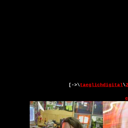
[->\
taeglichdigital
\
e