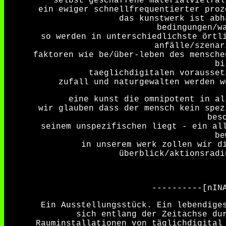
selbst geschaffene materialvielfal
ein ewiger schnellfrequentierter proz
das kunstwerk ist abh
bedingungen/w
so werden in unterschiedlichste örtl
anfälle/szenar
faktoren wie be/über-leben des mensche
bi
taeglichdigitalen vorausset
zufall und naturgewalten werden w
eine kunst die omnipotent in al
wir glauben dass der mensch kein spez
bes
seinem unspezifischen liegt - ein al
be
in unserem werk zollen wir d
überblick/aktionsradi
----------[nIN
Ein Ausstellungsstück. Ein lebendige
sich entlang der Zeitachse du
Rauminstallationen von täglichdigital